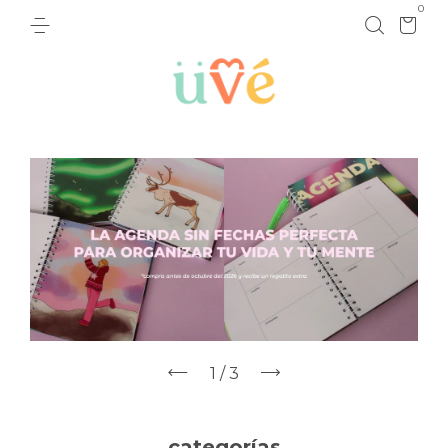
0
1
/
3
categorías