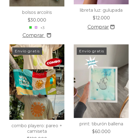
libreta luz: gulupada
bolsos arcoíris
$12.000
$30.000
+3
Comprar
Envío gratis
Envío gratis
print: tiburón ballena
combo playero: pareo +
camiseta
$60.000